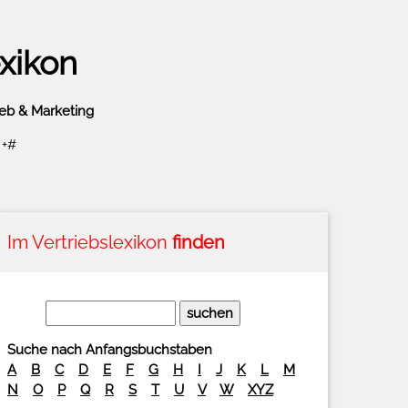
xikon
ieb & Marketing
#
Im Vertriebslexikon
finden
Suche nach Anfangsbuchstaben
A
B
C
D
E
F
G
H
I
J
K
L
M
N
O
P
Q
R
S
T
U
V
W
XYZ