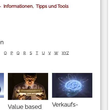
 - Informationen, Tipps und Tools
en
O
P
Q
R
S
T
U
V
W
XYZ
Verkaufs-
Value based