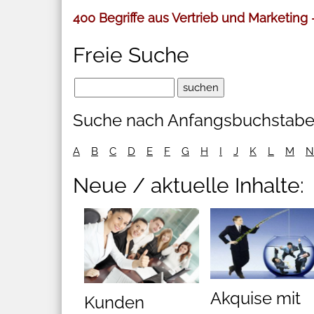
400 Begriffe aus Vertrieb und Marketing
Freie Suche
Suche nach Anfangsbuchstab
A
B
C
D
E
F
G
H
I
J
K
L
M
N
Neue / aktuelle Inhalte:
Akquise mit
Kunden